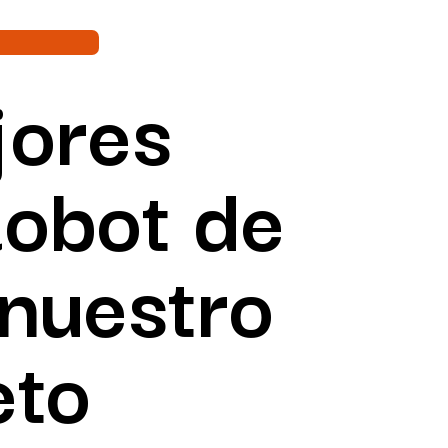
jores
Robot de
nuestro
eto