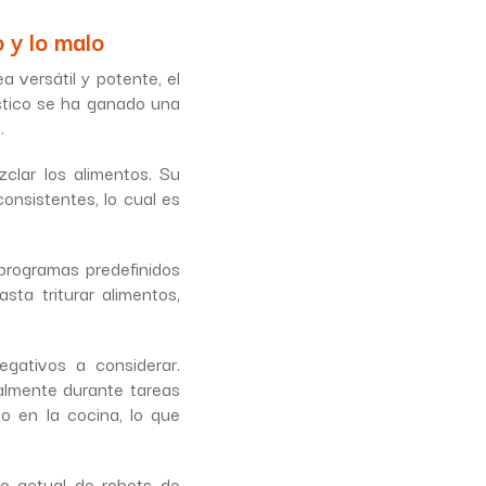
 y lo malo
 versátil y potente, el
stico se ha ganado una
.
clar los alimentos. Su
onsistentes, lo cual es
programas predefinidos
ta triturar alimentos,
gativos a considerar.
almente durante tareas
 en la cocina, lo que
o actual de robots de