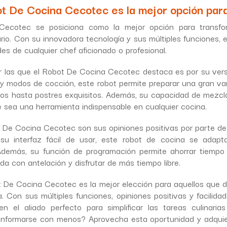
ot De Cocina Cecotec es la mejor opción para
Cecotec se posiciona como la mejor opción para transfo
ario. Con su innovadora tecnología y sus múltiples funciones, 
es de cualquier chef aficionado o profesional.
r las que el Robot De Cocina Cecotec destaca es por su versa
y modos de cocción, este robot permite preparar una gran var
sos hasta postres exquisitos. Además, su capacidad de mezclar
 sea una herramienta indispensable en cualquier cocina.
 De Cocina Cecotec son sus opiniones positivas por parte de 
 su interfaz fácil de usar, este robot de cocina se adapt
. Además, su función de programación permite ahorrar tiempo
da con antelación y disfrutar de más tiempo libre.
ot De Cocina Cecotec es la mejor elección para aquellos que 
 Con sus múltiples funciones, opiniones positivas y facilida
n el aliado perfecto para simplificar las tareas culinarias
conformarse con menos? Aprovecha esta oportunidad y adqui