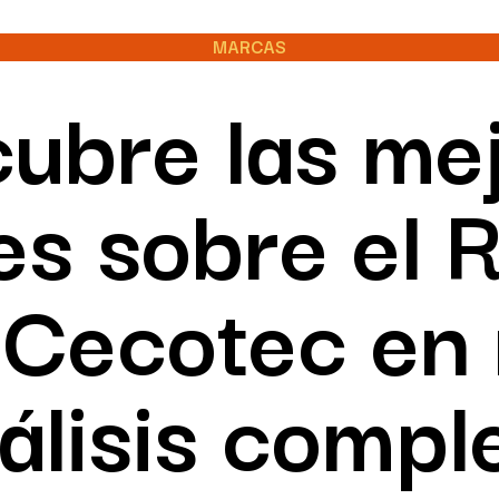
MARCAS
ubre las me
es sobre el 
 Cecotec en 
álisis compl