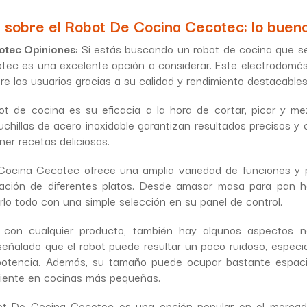
 sobre el Robot De Cocina Cecotec: lo bueno
otec Opiniones
: Si estás buscando un robot de cocina que sea
ec es una excelente opción a considerar. Este electrodomé
re los usuarios gracias a su calidad y rendimiento destacables
t de cocina es su eficacia a la hora de cortar, picar y mez
chillas de acero inoxidable garantizan resultados precisos y c
er recetas deliciosas.
ocina Cecotec ofrece una amplia variedad de funciones y 
aración de diferentes platos. Desde amasar masa para pan has
lo todo con una simple selección en su panel de control.
con cualquier producto, también hay algunos aspectos ne
señalado que el robot puede resultar un poco ruidoso, especi
potencia. Además, su tamaño puede ocupar bastante espacio
iente en cocinas más pequeñas.
bot De Cocina Cecotec es una opción popular en el mercad