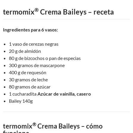
®
termomix
Crema Baileys – receta
Ingredientes para 6 vasos:
1 vaso de cerezas negras
20 g de almidón
80 g de bizcochos o pan de especias
300 gramos de mascarpone
400 g de requesón
30 gramos de leche
80 gramos de azúcar
1 cucharadita
Azúcar de vainilla, casero
Bailey 140g
®
termomix
Crema Baileys – cómo