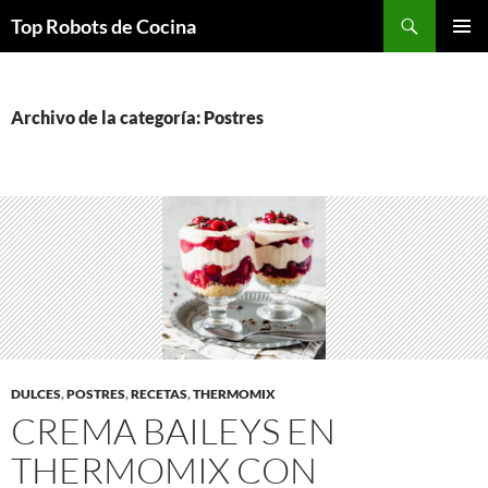
Top Robots de Cocina
SALTAR
MENÚ
AL
PRINCI
CONTENIDO
Archivo de la categoría: Postres
DULCES
,
POSTRES
,
RECETAS
,
THERMOMIX
CREMA BAILEYS EN
THERMOMIX CON