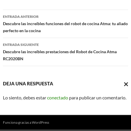
Navegación
ENTRADA ANTERIOR
de
Descubre las increíbles funciones del robot de cocina Atma: tu aliado
perfecto en la cocina
entradas
ENTRADA SIGUIENTE
Descubre las increíbles prestaciones del Robot de Cocina Atma
RC2020BN
DEJA UNA RESPUESTA
CAN
Lo siento, debes estar
conectado
para publicar un comentario.
LA
RESP
Funciona gracias a WordPress