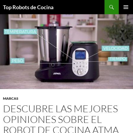
Top Robots de Cocina
SALTAR
MENÚ
AL
PRINCI
CONTENIDO
MARCAS
DESCUBRE LAS MEJORES
OPINIONES SOBRE EL
ROBOT DE COCINA ATMA