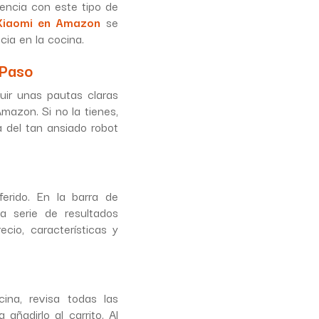
riencia con este tipo de
 Xiaomi en Amazon
se
ia en la cocina.
 Paso
uir unas pautas claras
mazon. Si no la tienes,
a del tan ansiado robot
erido. En la barra de
a serie de resultados
cio, características y
ina, revisa todas las
añadirlo al carrito. Al