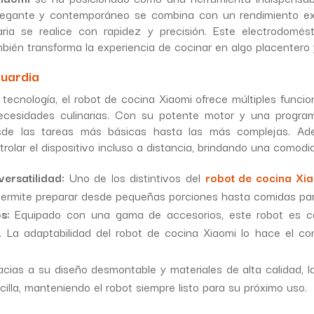
legante y contemporáneo se combina con un rendimiento ex
ria se realice con rapidez y precisión. Este electrodomés
mbién transforma la experiencia de cocinar en algo placentero 
guardia
 tecnología, el robot de cocina Xiaomi ofrece múltiples funcio
ecesidades culinarias. Con su potente motor y una progra
 desde las tareas más básicas hasta las más complejas. Ad
trolar el dispositivo incluso a distancia, brindando una comod
ersatilidad:
Uno de los distintivos del
robot de cocina Xi
permite preparar desde pequeñas porciones hasta comidas pa
s:
Equipado con una gama de accesorios, este robot es ca
. La adaptabilidad del robot de cocina Xiaomi lo hace el c
cias a su diseño desmontable y materiales de alta calidad, la
illa, manteniendo el robot siempre listo para su próximo uso.