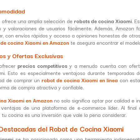
Comodidad
 ofrece una amplia selección de
robots de cocina Xiaomi
. E
ios y valoraciones de usuarios fácilmente. Además, Amazon fa
r, con envíos rápidos y acceso a opiniones honestas de otros
 de cocina Xiaomi en Amazon
te asegura encontrar el modelo
os y Ofertas Exclusivas
ofrecer
precios competitivos
y a menudo cuenta con oferta
omi. Esto es especialmente ventajoso durante temporadas 
idad de comprar un
robot de cocina Xiaomi en línea
con estas
rma de compra atractiva y confiable.
cina Xiaomi en Amazon
no solo significa optar por calidad e 
s ventajas de una plataforma de e-commerce líder. Al final 
e tu cocina es una inversión que vale la pena considerar.
 Destacadas del Robot de Cocina Xiaomi
iaomi
se ha posicionado como una herramienta indispensabl