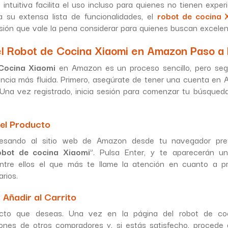
 intuitiva facilita el uso incluso para quienes no tienen expe
a su extensa lista de funcionalidades, el
robot de cocina
sión que vale la pena considerar para quienes buscan excelenc
 Robot de Cocina Xiaomi en Amazon Paso a
Cocina Xiaomi
en Amazon es un proceso sencillo, pero seg
ncia más fluida. Primero, asegúrate de tener una cuenta en A
 Una vez registrado, inicia sesión para comenzar tu búsqued
el Producto
resando al sitio web de Amazon desde tu navegador pref
obot de cocina Xiaomi
”. Pulsa Enter, y te aparecerán un
ntre ellos el que más te llame la atención en cuanto a pre
rios.
 Añadir al Carrito
cto que deseas. Una vez en la página del robot de coc
iones de otros compradores y, si estás satisfecho, procede a 