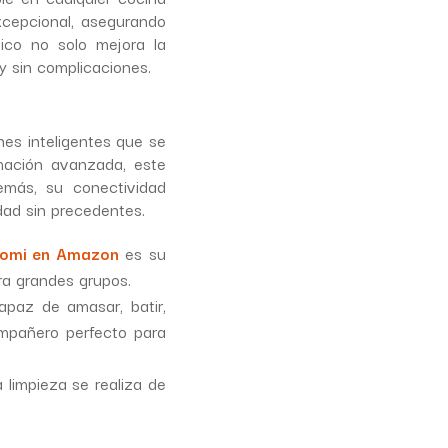
cepcional, asegurando
tico no solo mejora la
y sin complicaciones.
nes inteligentes que se
mación avanzada, este
emás, su conectividad
idad sin precedentes.
aomi en Amazon
es su
ra grandes grupos.
paz de amasar, batir,
ompañero perfecto para
 limpieza se realiza de