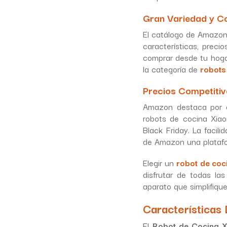
Gran Variedad y 
El catálogo de Amazon
características, prec
comprar desde tu hoga
la categoría de
robots
Precios Competitiv
Amazon destaca por 
robots de cocina Xia
Black Friday. La facil
de Amazon una platafo
Elegir un
robot de co
disfrutar de todas la
aparato que simplifiqu
Características
El
Robot de Cocina X