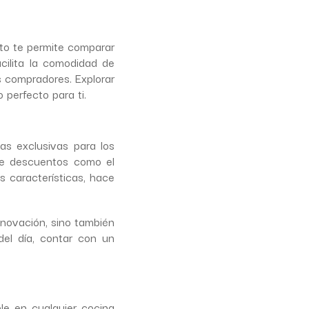
sto te permite comparar
cilita la comodidad de
 compradores. Explorar
 perfecto para ti.
s exclusivas para los
de descuentos como el
 características, hace
innovación, sino también
del día, contar con un
e en cualquier cocina