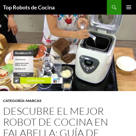
Top Robots de Cocina
SALTAR
MENÚ
AL
PRINCI
CONTENIDO
CATEGORÍA: MARCAS
DESCUBRE EL MEJOR
ROBOT DE COCINA EN
FALABELLA: GUÍA DE