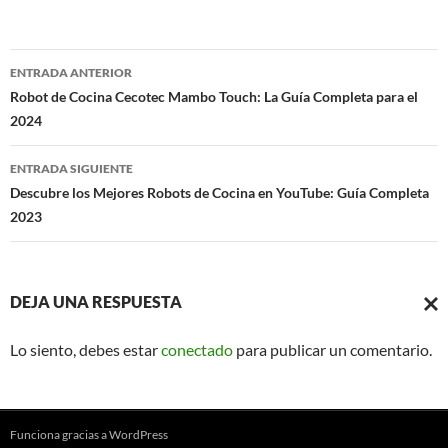
Navegación
ENTRADA ANTERIOR
de
Robot de Cocina Cecotec Mambo Touch: La Guía Completa para el
2024
entradas
ENTRADA SIGUIENTE
Descubre los Mejores Robots de Cocina en YouTube: Guía Completa
2023
DEJA UNA RESPUESTA
CAN
Lo siento, debes estar
conectado
para publicar un comentario.
LA
RESP
Funciona gracias a WordPress