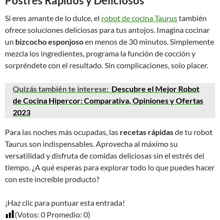
Postres Rápidos y Deliciosos
Si eres amante de lo dulce, el
robot de cocina Taurus
también
ofrece soluciones deliciosas para tus antojos. Imagina cocinar
un
bizcocho esponjoso
en menos de 30 minutos. Simplemente
mezcla los ingredientes, programa la función de cocción y
sorpréndete con el resultado. Sin complicaciones, solo placer.
Quizás también te interese:
Descubre el Mejor Robot
de Cocina Hipercor: Comparativa, Opiniones y Ofertas
2023
Para las noches más ocupadas, las
recetas rápidas
de tu robot
Taurus son indispensables. Aprovecha al máximo su
versatilidad y disfruta de comidas deliciosas sin el estrés del
tiempo. ¿A qué esperas para explorar todo lo que puedes hacer
con este increíble producto?
¡Haz clic para puntuar esta entrada!
(Votos:
0
Promedio:
0
)