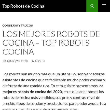
Top Robots de Cocina
SALTAR
MENÚ
AL
PRINCI
CONTENIDO
CONSEJOS Y TRUCOS
LOS MEJORES ROBOTS DE
COCINA – TOP ROBOTS
COCINA
JUNIO 28, 2020
ADMIN
Los robots
son mucho más que un utensilio, son verdaderos
asistentes de cocina
que te facilitarán mucho poder cocinar y
disfrutar de una comida rica. En esta guía te presentamos
los
mejores robots de cocina del 2020,
en el que analizamos los
robots de cocina más vendidos, sus pros y contras, nivel de
precios, tipos de cocción y prestaciones para poder ayudarte a
elegir el que más se adapte a tus necesidades.