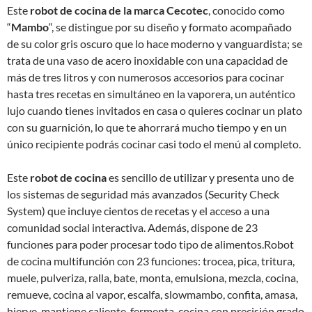
Este
robot de cocina de la marca Cecotec
, conocido como
“
Mambo
“, se distingue por su diseño y formato acompañado
de su color gris oscuro que lo hace moderno y vanguardista; se
trata de una vaso de acero inoxidable con una capacidad de
más de tres litros y con numerosos accesorios para cocinar
hasta tres recetas en simultáneo en la vaporera, un auténtico
lujo cuando tienes invitados en casa o quieres cocinar un plato
con su guarnición, lo que te ahorrará mucho tiempo y en un
único recipiente podrás cocinar casi todo el menú al completo.
Este
robot de cocina
es sencillo de utilizar y presenta uno de
los sistemas de seguridad más avanzados (Security Check
System) que incluye cientos de recetas y el acceso a una
comunidad social interactiva. Además, dispone de 23
funciones para poder procesar todo tipo de alimentos.Robot
de cocina multifunción con 23 funciones: trocea, pica, tritura,
muele, pulveriza, ralla, bate, monta, emulsiona, mezcla, cocina,
remueve, cocina al vapor, escalfa, slowmambo, confita, amasa,
hierve, mantiene caliente, fermenta, cocina con precisión grado