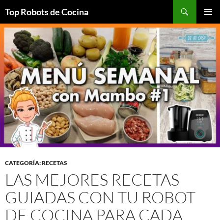
Top Robots de Cocina
SALTAR
MENÚ
AL
PRINCI
CONTENIDO
CATEGORÍA: RECETAS
LAS MEJORES RECETAS
GUIADAS CON TU ROBOT
DE COCINA PARA CADA