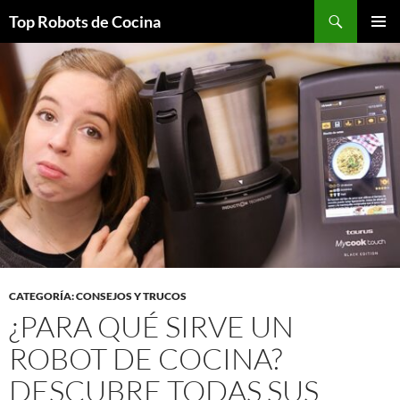
Top Robots de Cocina
SALTAR
MENÚ
AL
PRINCI
CONTENIDO
CATEGORÍA: CONSEJOS Y TRUCOS
¿PARA QUÉ SIRVE UN
ROBOT DE COCINA?
DESCUBRE TODAS SUS