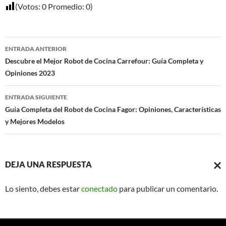
(Votos:
0
Promedio:
0
)
Navegación
ENTRADA ANTERIOR
de
Descubre el Mejor Robot de Cocina Carrefour: Guía Completa y
Opiniones 2023
entradas
ENTRADA SIGUIENTE
Guía Completa del Robot de Cocina Fagor: Opiniones, Características
y Mejores Modelos
DEJA UNA RESPUESTA
CAN
Lo siento, debes estar
conectado
para publicar un comentario.
LA
RESP