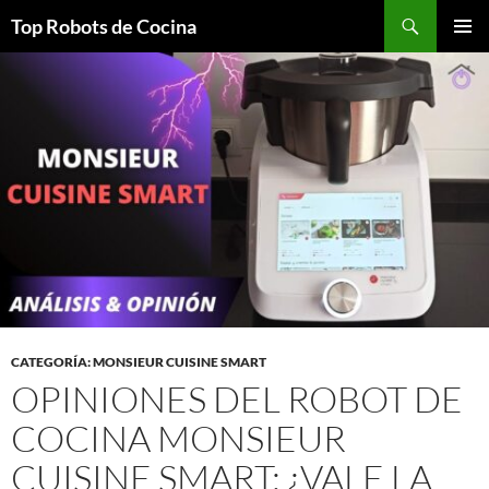
Top Robots de Cocina
SALTAR
MENÚ
AL
PRINCI
CONTENIDO
CATEGORÍA: MONSIEUR CUISINE SMART
OPINIONES DEL ROBOT DE
COCINA MONSIEUR
CUISINE SMART: ¿VALE LA