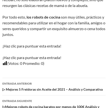
resurgen las clásicas recetas de mamá o de la abuela.
Por todo esto,
los robots de cocina
son muy útiles, prácticos y
recomendables para utilizar en el hogar con la familia, amigos o
seres queridos y compartir un exquisito almuerzo o cena todos
juntos.
¡Haz clic para puntuar esta entrada!
¡Haz clic para puntuar esta entrada!
(Votos:
0
Promedio:
0
)
Navegación
ENTRADA ANTERIOR
de
▷ Mejores 5 Freidoras sin Aceite del 2021 – Análisis y Comparativa
entradas
ENTRADA SIGUIENTE
▷Mejores robots de cocina baratos por menos de 100€ Análisis y