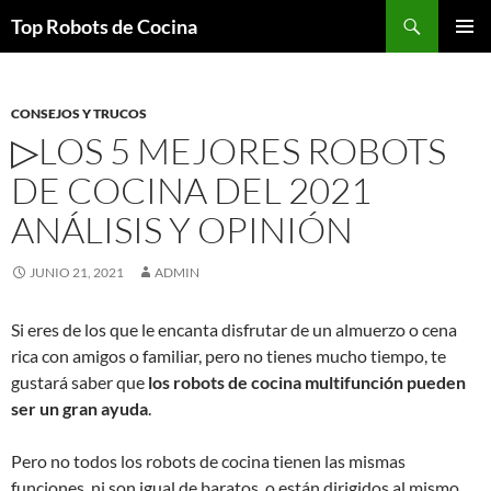
Top Robots de Cocina
SALTAR
MENÚ
AL
PRINCI
CONTENIDO
CONSEJOS Y TRUCOS
▷LOS 5 MEJORES ROBOTS
DE COCINA DEL 2021
ANÁLISIS Y OPINIÓN
JUNIO 21, 2021
ADMIN
Si eres de los que le encanta disfrutar de un almuerzo o cena
rica con amigos o familiar, pero no tienes mucho tiempo, te
gustará saber que
los robots de cocina multifunción pueden
ser un gran ayuda
.
Pero no todos los robots de cocina tienen las mismas
funciones, ni son igual de baratos, o están dirigidos al mismo