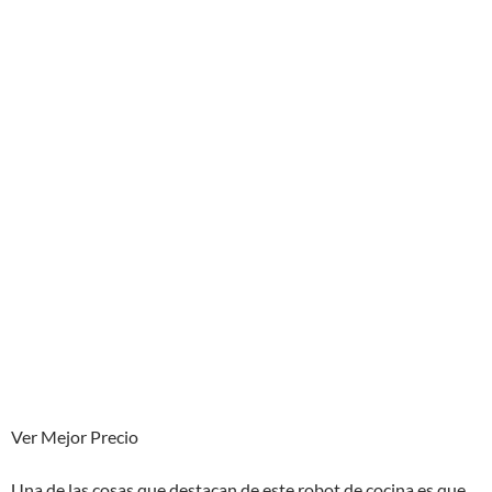
Ver Mejor Precio
Una de las cosas que destacan de este robot de cocina es que